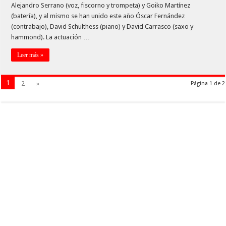
Alejandro Serrano (voz, fiscorno y trompeta) y Goiko Martínez
(batería), y al mismo se han unido este año Óscar Fernández
(contrabajo), David Schulthess (piano) y David Carrasco (saxo y
hammond). La actuación …
Leer más »
1
2
»
Página 1 de 2