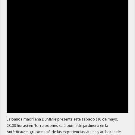
La banda madrileña DuMMie presenta este sábado (16 de mayo,
23:00 horas) en Torrelodones su álbum «Un jardinero en la
Antártica»; el grupo nació de las experiencias vitales y artísticas de