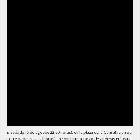
El sábado (6 de agosto, 22:00 horas), en la plaza de la Constitución de
Torrelodones, se celebrará un concierto a cargo de Andreas Prittwitz.