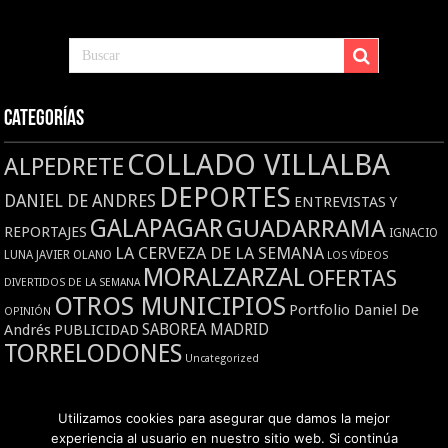
Categorías
COLLADO VILLALBA
ALPEDRETE
DEPORTES
DANIEL DE ANDRES
ENTREVISTAS Y
GALAPAGAR
GUADARRAMA
REPORTAJES
IGNACIO
LA CERVEZA DE LA SEMANA
LUNA
JAVIER OLANO
LOS VÍDEOS
MORALZARZAL
OFERTAS
DIVERTIDOS DE LA SEMANA
OTROS MUNICIPIOS
Portfolio Daniel De
OPINIÓN
Andrés
PUBLICIDAD
SABOREA MADRID
TORRELODONES
Uncategorized
Utilizamos cookies para asegurar que damos la mejor
Lee en el siguiente enlace las
noticias de Collado Villalba
experiencia al usuario en nuestro sitio web. Si continúa
Diario Noroeste 2014-2020. Todos los derechos reservados.