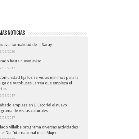
mas noticias
 nueva normalidad de… Saray
5/05/2020
rado hasta nuevo aviso
7/03/2017
Comunidad fija los servicios mínimos para la
lga de Autobuses Larrea que empieza el
rtes
9/03/2017
sábado empieza en El Escorial el nuevo
grama de visitas culturales
7/03/2017
lado Villalba programa diversas actividades
 el Día Internacional de la Mujer