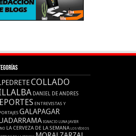
tegorías
COLLADO
LPEDRETE
ILLALBA
DANIEL DE ANDRES
EPORTES
ENTREVISTAS Y
GALAPAGAR
PORTAJES
UADARRAMA
IGNACIO LUNA
JAVIER
LA CERVEZA DE LA SEMANA
ANO
LOS VÍDEOS
MORALZARZAL