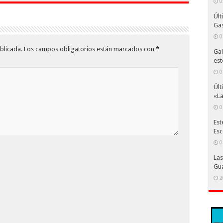
0
Últ
Gas
0
blicada.
Los campos obligatorios están marcados con
*
Gal
est
0
Últ
«La
0
Est
Esc
0
Las
Gu
2