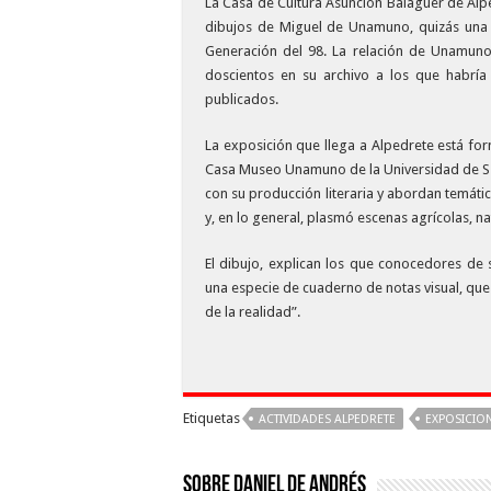
La Casa de Cultura Asunción Balaguer de Alp
dibujos de Miguel de Unamuno, quizás una d
Generación del 98. La relación de Unamuno 
doscientos en su archivo a los que habrí
publicados.
La exposición que llega a Alpedrete está fo
Casa Museo Unamuno de la Universidad de Sa
con su producción literaria y abordan temática
y, en lo general, plasmó escenas agrícolas, na
El dibujo, explican los que conocedores de
una especie de cuaderno de notas visual, qu
de la realidad”.
Etiquetas
ACTIVIDADES ALPEDRETE
EXPOSICIO
Sobre Daniel De Andrés