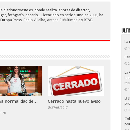
e diarionoroeste.es, donde realiza labores de director,
er, fotógrafo, becario... Licenciado en periodismo en 2008, ha
uropa Press, Radio Villalba, Antena 3 Multimedia y RTVE.
Últi
La
0
Cer
2
La 
hue
ma
1
El 
va normalidad de…
Cerrado hasta nuevo aviso
pro
27/03/2017
0
2020
Col
por