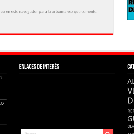
web en este navegador para la próxima vez que comente.
Enlaces de interés
Ca
IO
A
V
D
IO
RE
G
OL