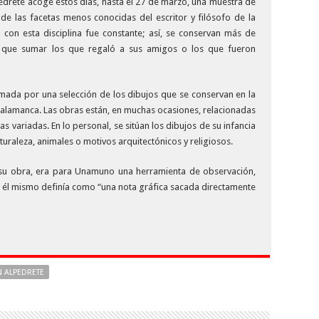
edrete acoge estos días, hasta el 27 de marzo, una muestra de
e las facetas menos conocidas del escritor y filósofo de la
con esta disciplina fue constante; así, se conservan más de
a que sumar los que regaló a sus amigos o los que fueron
rmada por una selección de los dibujos que se conservan en la
lamanca. Las obras están, en muchas ocasiones, relacionadas
s variadas. En lo personal, se sitúan los dibujos de su infancia
turaleza, animales o motivos arquitectónicos y religiosos.
 su obra, era para Unamuno una herramienta de observación,
e él mismo definía como “una nota gráfica sacada directamente
N ALPEDRETE