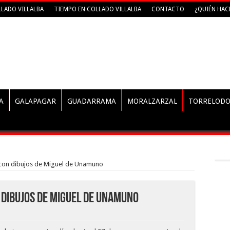
LADO VILLALBA
TIEMPO EN COLLADO VILLALBA
CONTACTO
¿QUIÉN HAC
A
GALAPAGAR
GUADARRAMA
MORALZARZAL
TORRELODO
 con dibujos de Miguel de Unamuno
 dibujos de Miguel de Unamuno