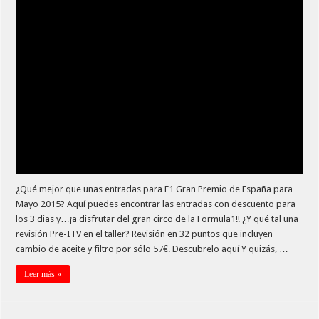
¿Qué mejor que unas entradas para F1 Gran Premio de España para
Mayo 2015? Aquí puedes encontrar las entradas con descuento para
los 3 dias y…¡a disfrutar del gran circo de la Formula1!! ¿Y qué tal una
revisión Pre-ITV en el taller? Revisión en 32 puntos que incluyen
cambio de aceite y filtro por sólo 57€. Descubrelo aquí Y quizás, …
Leer más »