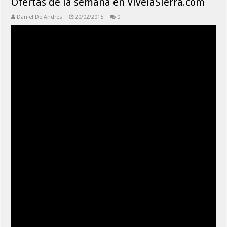
Ofertas de la semana en VivelaSierra.com
Daniel De Andrés
20/02/2015
0