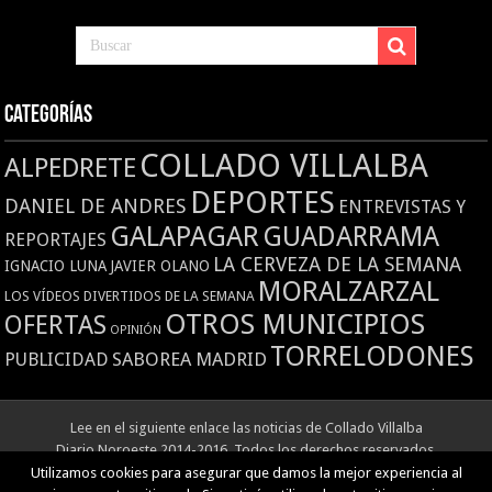
Categorías
COLLADO VILLALBA
ALPEDRETE
DEPORTES
DANIEL DE ANDRES
ENTREVISTAS Y
GALAPAGAR
GUADARRAMA
REPORTAJES
LA CERVEZA DE LA SEMANA
IGNACIO LUNA
JAVIER OLANO
MORALZARZAL
LOS VÍDEOS DIVERTIDOS DE LA SEMANA
OTROS MUNICIPIOS
OFERTAS
OPINIÓN
TORRELODONES
SABOREA MADRID
PUBLICIDAD
Lee en el siguiente enlace las
noticias de Collado Villalba
Diario Noroeste 2014-2016. Todos los derechos reservados.
Otros medios de comunicación de la zona: El Faro del Guadarrama, La Voz
Utilizamos cookies para asegurar que damos la mejor experiencia al