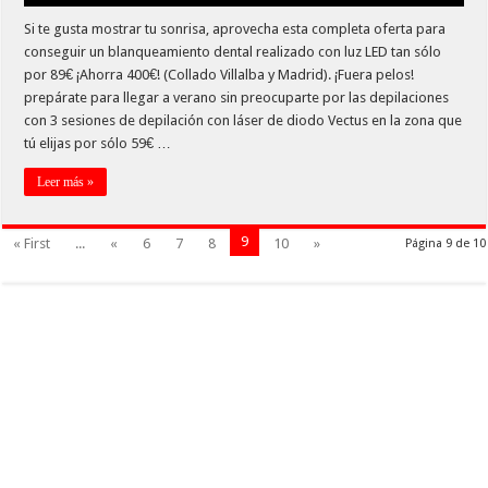
Si te gusta mostrar tu sonrisa, aprovecha esta completa oferta para
conseguir un blanqueamiento dental realizado con luz LED tan sólo
por 89€ ¡Ahorra 400€! (Collado Villalba y Madrid). ¡Fuera pelos!
prepárate para llegar a verano sin preocuparte por las depilaciones
con 3 sesiones de depilación con láser de diodo Vectus en la zona que
tú elijas por sólo 59€ …
Leer más »
9
« First
...
«
6
7
8
10
»
Página 9 de 10